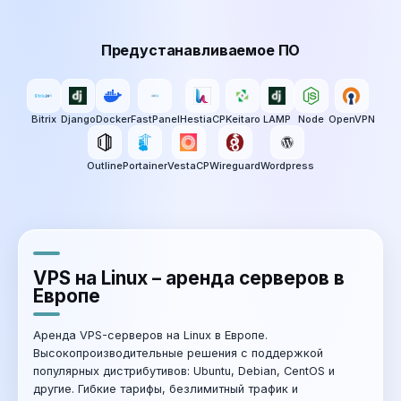
Предустанавливаемое ПО
Bitrix
Django
Docker
FastPanel
HestiaCP
Keitaro
LAMP
Node
OpenVPN
Outline
Portainer
VestaCP
Wireguard
Wordpress
VPS на Linux – аренда серверов в
Европе
Аренда VPS-серверов на Linux в Европе.
Высокопроизводительные решения с поддержкой
популярных дистрибутивов: Ubuntu, Debian, CentOS и
другие. Гибкие тарифы, безлимитный трафик и