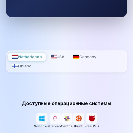
Netherlands
USA
Germany
Finland
Доступные операционные системы
Windows
Debian
Centos
Ubuntu
FreeBSD