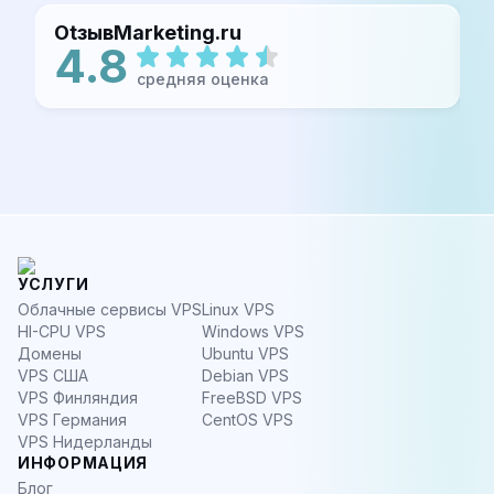
OtзывMarketing.ru
I
4.8
средняя оценка
УСЛУГИ
Облачные сервисы VPS
Linux VPS
HI-CPU VPS
Windows VPS
Домены
Ubuntu VPS
VPS США
Debian VPS
VPS Финляндия
FreeBSD VPS
VPS Германия
CentOS VPS
VPS Нидерланды
ИНФОРМАЦИЯ
Блог