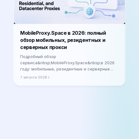
Лу
MobileProxy.Space в 2026: полный
ca
обзор мобильных, резидентных и
ав
серверных прокси
Сер
Подробный обзор
оце
сервиса&nbsp;MobileProxy.Space&nbsp;в 2026
Гор
году: мобильные, резидентные и серверные
усп
прокси, тарифы, настройка, реальные кейсы и
7 а
7 августа 2026 г.
авт
советы по выбору для бизнеса и специалистов.
есл
Давайте че