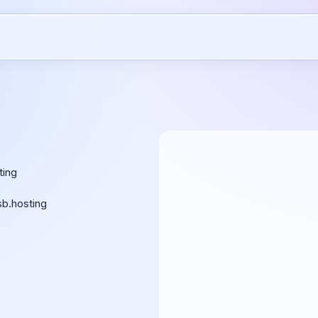
ting
b.hosting