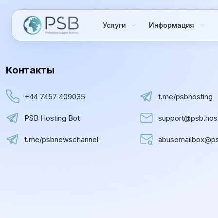
Услуги
Информация
Контакты
+44 7457 409035
t.me/psbhosting
PSB Hosting Bot
support@psb.hos
t.me/psbnewschannel
abusemailbox@ps