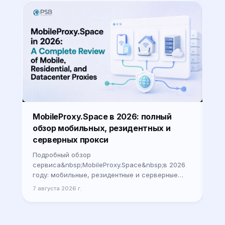
Лу
MobileProxy.Space в 2026: полный
ca
обзор мобильных, резидентных и
ав
серверных прокси
Сер
Подробный обзор
оце
сервиса&nbsp;MobileProxy.Space&nbsp;в 2026
Гор
году: мобильные, резидентные и серверные
усп
прокси, тарифы, настройка, реальные кейсы и
7 а
7 августа 2026 г.
авт
советы по выбору для бизнеса и специалистов.
есл
Давайте че