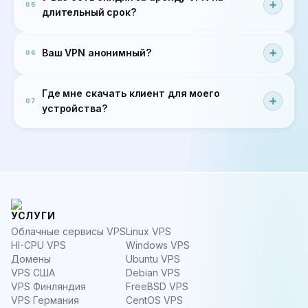
05
длительный срок?
Ваш VPN анонимный?
06
Где мне скачать клиент для моего
07
устройства?
УСЛУГИ
Облачные сервисы VPS
Linux VPS
HI-CPU VPS
Windows VPS
Домены
Ubuntu VPS
VPS США
Debian VPS
VPS Финляндия
FreeBSD VPS
VPS Германия
CentOS VPS