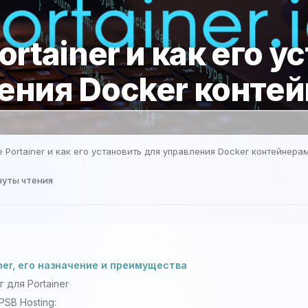
ortainer и как его у
ения Docker конте
е Portainer и как его установить для управления Docker контейнера
нуты чтения
iner, его назначение и преимущества
 для Portainer
SB Hosting: