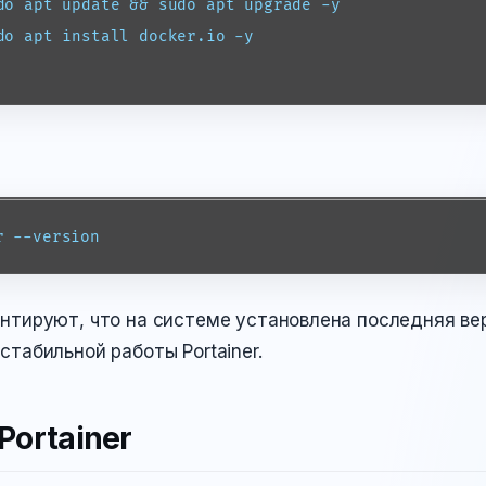
do apt update && sudo apt upgrade -y

do apt install docker.io -y

r --version
нтируют, что на системе установлена последняя вер
табильной работы Portainer.
Portainer