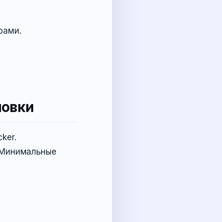
рами.
новки
ker.
 Минимальные