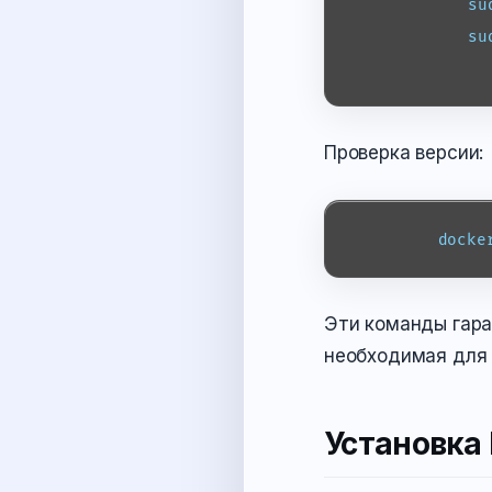
            su
            su
Проверка версии:
docke
Эти команды гара
необходимая для с
Установка 