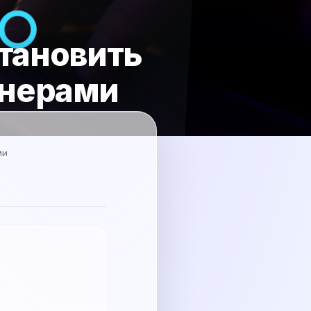
становить
йнерами
ми