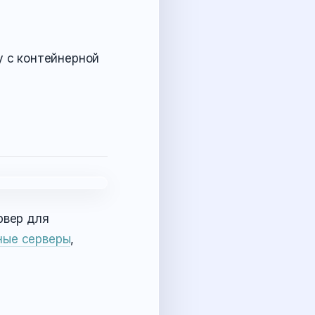
у с контейнерной
рвер для
ные серверы
,