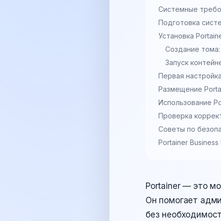
Системные требов
Подготовка систе
Установка Portain
Создание тома:
Запуск контейн
Первая настройка
Размещение Porta
Использование Po
Проверка коррек
Советы по безоп
Portainer Busines
Portainer — это 
Он помогает адми
без необходимост