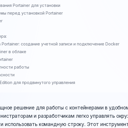
ания Portainer для установки
мы перед установкой Portainer
er
ера:
 Portainer: создание учетной записи и подключение Docker
iner в облаке
rtainer
тности работы
асности
s Edition для продвинутого управления
мощное решение для работы с контейнерами в удобно
нистраторам и разработчикам легко управлять окр
и использовать командную строку. Этот инструме