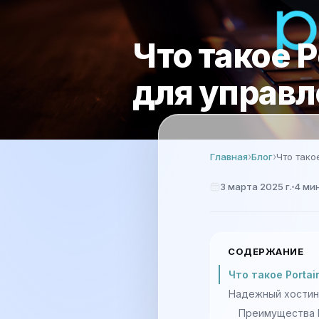
Что такое P
для управл
Главная
Блог
Что тако
3 марта 2025 г.
4
ми
СОДЕРЖАНИЕ
Что такое Porta
Надежный хостинг
Преимущества P