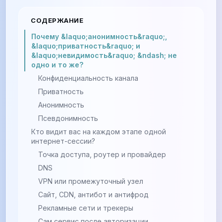
СОДЕРЖАНИЕ
Почему &laquo;анонимность&raquo;,
&laquo;приватность&raquo; и
&laquo;невидимость&raquo; &ndash; не
одно и то же?
Конфиденциальность канала
Приватность
Анонимность
Псевдонимность
Кто видит вас на каждом этапе одной
интернет-сессии?
Точка доступа, роутер и провайдер
DNS
VPN или промежуточный узел
Сайт, CDN, антибот и антифрод
Рекламные сети и трекеры
Сам сервис после авторизации