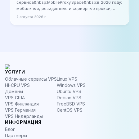
н
сервиса&nbsp;MobileProxy.Space&nbsp;в 2026 году:
в
мобильные, резидентные и серверные прокси,
7
б
тарифы, настройка, реальные кейсы и советы по
7 августа 2026 г.
выбору для бизнеса и специалистов. Давайте че
УСЛУГИ
Облачные сервисы VPS
Linux VPS
HI-CPU VPS
Windows VPS
Домены
Ubuntu VPS
VPS США
Debian VPS
VPS Финляндия
FreeBSD VPS
VPS Германия
CentOS VPS
VPS Нидерланды
ИНФОРМАЦИЯ
Блог
Партнеры