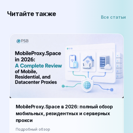
Читайте также
Все статьи
Л
MobileProxy.Space в 2026: полный обзор
д
мобильных, резидентных и серверных
прокси
С
т
Подробный обзор