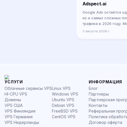
Adspect.ai
Google Ads остаётся о
но и самых сложных пл
трафика в 2026 году. М
системы обнаружения к
3 августа 2026 г.
обычные IP-базы и п
УСЛУГИ
ИНФОРМАЦИЯ
Облачные сервисы VPS
Linux VPS
Блог
HI-CPU VPS
Windows VPS
Партнеры
Домены
Ubuntu VPS
Партнерская прог
VPS США
Debian VPS
Контакты
VPS Финляндия
FreeBSD VPS
Реферальная прог
VPS Германия
CentOS VPS
Политика обработ
VPS Нидерланды
Договор оферта