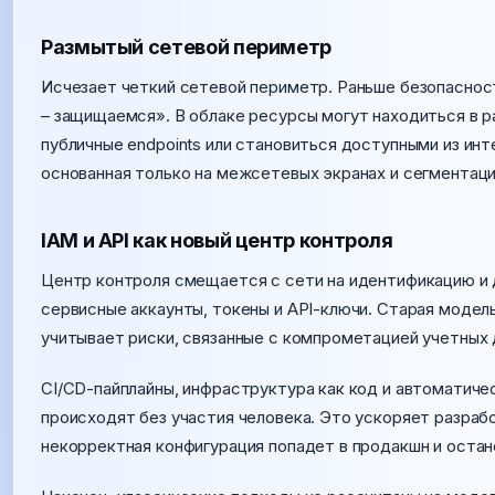
Размытый сетевой периметр
Исчезает четкий сетевой периметр. Раньше безопасност
– защищаемся». В облаке ресурсы могут находиться в ра
публичные endpoints или становиться доступными из инт
основанная только на межсетевых экранах и сегментаци
IAM и API как новый центр контроля
Центр контроля смещается с сети на идентификацию и 
сервисные аккаунты, токены и API-ключи. Старая модель
учитывает риски, связанные с компрометацией учетных 
CI/CD-пайплайны, инфраструктура как код и автоматич
происходят без участия человека. Это ускоряет разраб
некорректная конфигурация попадет в продакшн и остан