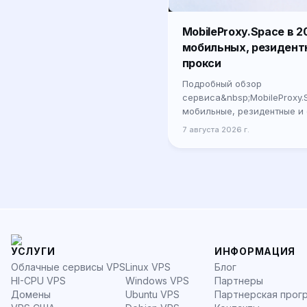
MobileProxy.Space в 2
мобильных, резидент
прокси
Подробный обзор
сервиса&nbsp;MobileProxy.
мобильные, резидентные и
тарифы, настройка, реальн
7 августа 2026 г.
выбору для бизнеса и спец
УСЛУГИ
ИНФОРМАЦИЯ
Облачные сервисы VPS
Linux VPS
Блог
HI-CPU VPS
Windows VPS
Партнеры
Домены
Ubuntu VPS
Партнерская прог